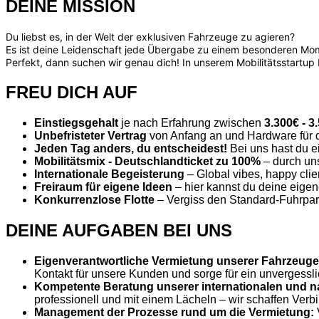
DEINE MISSION
Du liebst es, in der Welt der exklusiven Fahrzeuge zu agieren?
Es ist deine Leidenschaft jede Übergabe zu einem besonderen M
Perfekt, dann suchen wir genau dich! In unserem Mobilitätsstartup b
FREU DICH AUF
Einstiegsgehalt
je nach Erfahrung zwischen
3.3
00€ - 3
Unbefristeter Vertrag
von Anfang an und Hardware für d
Jeden Tag anders, du entscheidest!
Bei uns hast du e
Mobilitätsmix - Deutschlandticket zu 100%
– durch uns
Internationale Begeisterung
– Global vibes, happy clie
Freiraum für eigene Ideen
– hier kannst du deine eige
Konkurrenzlose Flotte
– Vergiss den Standard-Fuhrpark
DEINE AUFGABEN BEI UNS
Eigenverantwortliche Vermietung unserer Fahrzeuge
Kontakt für unsere Kunden und sorge für ein unvergessl
Kompetente Beratung unserer internationalen und n
professionell und mit einem Lächeln – wir schaffen Verb
Management der Prozesse rund um die Vermietung: