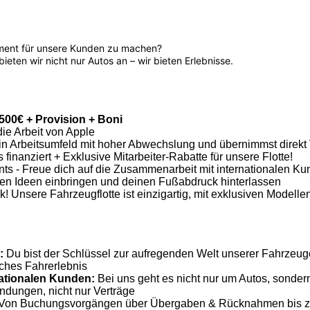
oment für unsere Kunden zu machen?
ieten wir nicht nur Autos an – wir bieten Erlebnisse.
.500€ + Provision + Boni
ie Arbeit von Apple
in Arbeitsumfeld mit hoher Abwechslung und übernimmst direkt V
 finanziert + Exklusive Mitarbeiter-Rabatte für unsere Flotte!
nts - Freue dich auf die Zusammenarbeit mit internationalen Kun
nen Ideen einbringen und deinen Fußabdruck hinterlassen
! Unsere Fahrzeugflotte ist einzigartig, mit exklusiven Modell
:
Du bist der Schlüssel zur aufregenden Welt unserer Fahrzeuge
iches Fahrerlebnis
ationalen Kunden:
Bei uns geht es nicht nur um Autos, sonde
indungen, nicht nur Verträge
Von Buchungsvorgängen über Übergaben & Rücknahmen bis zur 