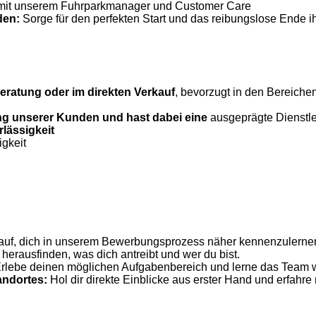
mit unserem Fuhrparkmanager und Customer Care
den:
Sorge für den perfekten Start und das reibungslose Ende 
ratung oder im direkten Verkauf
, bevorzugt in den Bereiche
ng unserer Kunden und hast dabei eine
ausgeprägte Dienstl
lässigkeit
igkeit
darauf, dich in unserem Bewerbungsprozess näher kennenzulerne
erausfinden, was dich antreibt und wer du bist.
 Erlebe deinen möglichen Aufgabenbereich und lerne das Team 
andortes:
Hol dir direkte Einblicke aus erster Hand und erfahre