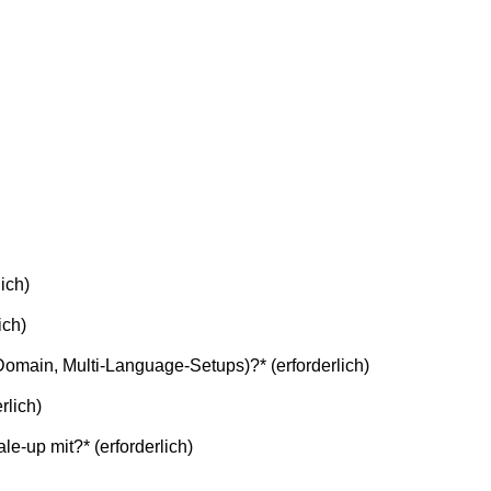
lich)
ich)
i-Domain, Multi-Language-Setups)?
*
(erforderlich)
rlich)
ale-up mit?
*
(erforderlich)